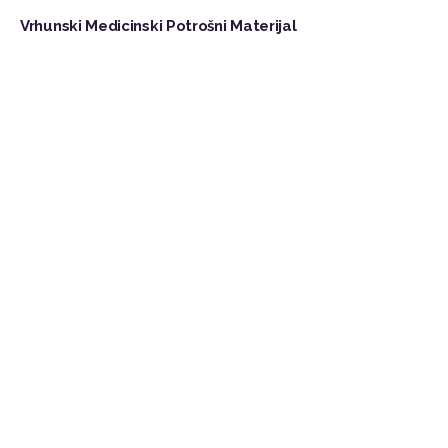
Vrhunski Medicinski Potrošni Materijal
Pretplata
Da, pretplati me na novosti
Pošalji