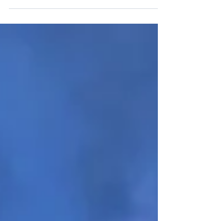
audite iz tvrtke SGS Hrvatska kako bi obnovili
ISO 9001 i ISO 14001 certifikate. Nadzor je
prošao...