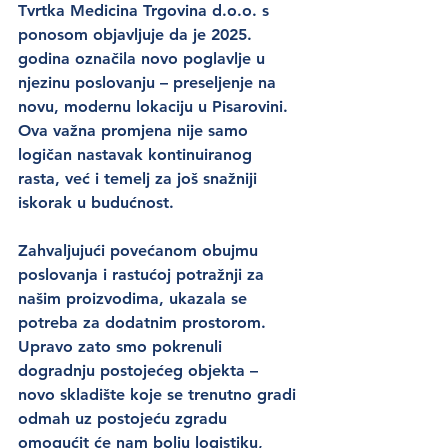
Tvrtka Medicina Trgovina d.o.o. s 
ponosom objavljuje da je 2025. 
godina označila novo poglavlje u 
njezinu poslovanju – preseljenje na 
novu, modernu lokaciju u Pisarovini. 
Ova važna promjena nije samo 
logičan nastavak kontinuiranog 
rasta, već i temelj za još snažniji 
iskorak u budućnost.
Zahvaljujući povećanom obujmu 
poslovanja i rastućoj potražnji za 
našim proizvodima, ukazala se 
potreba za dodatnim prostorom. 
Upravo zato smo pokrenuli 
dogradnju postojećeg objekta – 
novo skladište koje se trenutno gradi 
odmah uz postojeću zgradu 
omogućit će nam bolju logistiku, 